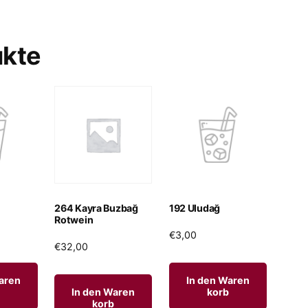
ukte
264 Kayra Buzbağ
192 Uludağ
Rotwein
€
3,00
€
32,00
aren
In den Waren
In den Waren
korb
korb