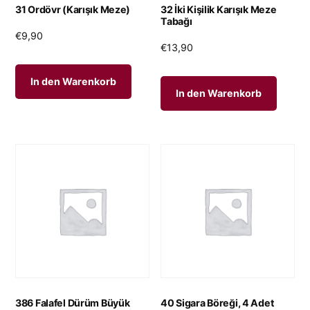
31 Ordövr (Karışık Meze)
32 İki Kişilik Karışık Meze
Tabağı
€
9,90
€
13,90
In den Warenkorb
In den Warenkorb
386 Falafel Dürüm Büyük
40 Sigara Böreği, 4 Adet