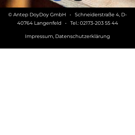
© Antep DoyDoy GmbH • Schneiderstraße 4, D-
40764 Langenfeld • Tel.: 02173-203 55 44
Impressum
,
Datenschutzerklärung