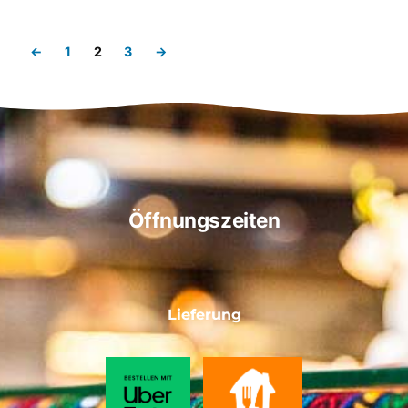
←
1
2
3
→
Öffnungszeiten
Lieferung